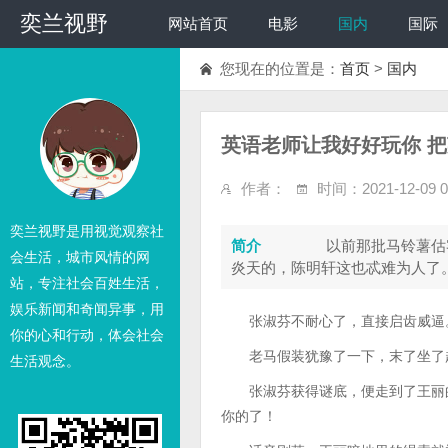
奕兰视野
网站首页
电影
国内
国际
您现在的位置是：
首页
>
国内
英语老师让我好好玩你 
作者：
时间：2021-12-09 06
奕兰视野是用视觉观察社
简介
以前那批马铃薯估客，
会生活，城市风情的网
炎天的，陈明轩这也忒难为人了
站，专注社会百姓生活，
娱乐新闻和奇闻异事，用
张淑芬不耐心了，直接启齿威逼
你的心和行动，体会社会
老马假装犹豫了一下，末了坐了起
生活观念。
张淑芬获得谜底，便走到了王丽的
你的了！