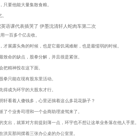
只要他能大量集散食粮。
亿。
用一百多个亿去收。
才展露头角的时候，也是它最饥渴难耐，也是最懦弱的时候。
致命的缺点，股拳分解，并且很是紧张。
会把精神投在这下面。
拳只能在现有股东里活动。
得成为环宇的大股东才行。
轩看着人傻钱多，心里还揣着这么多花花肠子？
了个业务司理和一个会商助理凌驾来了。
支出，就算对方前提刻薄一点，环宇也不想让这单业务落在他人手里。
洪宾那间摆着三张办公桌的办公室里。