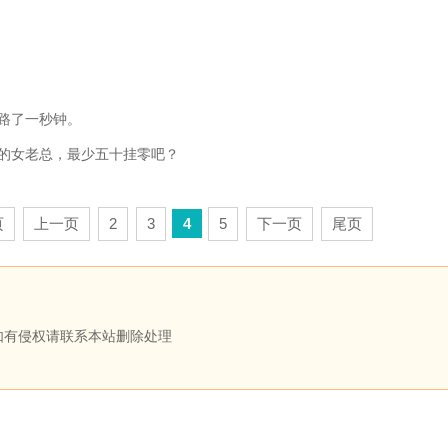
。
路了一秒钟。
女老总，最少五十挂零吧？
页
上一页
2
3
4
5
下一页
尾页
如有侵权请联系本站删除处理