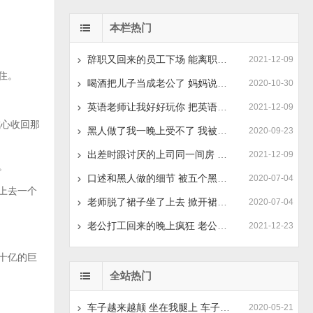
本栏热门
辞职又回来的员工下场 能离职再入职的人不一般
2021-12-09
住。
喝酒把儿子当成老公了 妈妈说可以做一次
2020-10-30
英语老师让我好好玩你 把英语课代表插哭了
2021-12-09
心收回那
黑人做了我一晚上受不了 我被两个黑人做了一夜
2020-09-23
出差时跟讨厌的上司同一间房 出差和老板一个房间做了
2021-12-09
。
口述和黑人做的细节 被五个黑人玩得不能下床
2020-07-04
上去一个
老师脱了裙子坐了上去 掀开裙子从后面挺进去
2020-07-04
老公打工回来的晚上疯狂 老公打工半年回来一次
2021-12-23
十亿的巨
全站热门
车子越来越颠 坐在我腿上 车子颠一次就进入的更深
2020-05-21