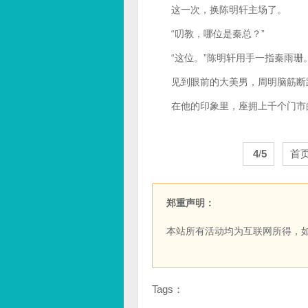
这一次，换陈明轩主场了。
“叨教，哪位是秦总？”
“这位。”陈明轩用手一指秦雨珊
见到眼前的大美男，周明脑筋断
在他的印象里，座拥上千个门市的
4
/
5
首
郑重声明：
本站所有活动均为互联网所得，
Tags：