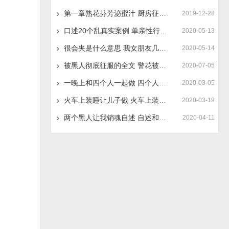
第一章熟花芬芳泌蜜汁 厨房征服贵妇秦风英
2019-12-28
口述20个乱真实案例 单亲性行为真实案例
2020-05-13
很会夹是什么意思 我女朋友几乎每晚都想要
2020-05-14
被黑人彻底征服的全文 警花被黑人玩三天
2020-07-05
一晚上和四个人一起做 四个人同房交换着做刺激
2020-03-05
火车上装睡让儿子做 火车上装睡配合儿子过程
2020-03-19
两个黑人让我销魂自述 自述和黑人的弟一次
2020-04-11