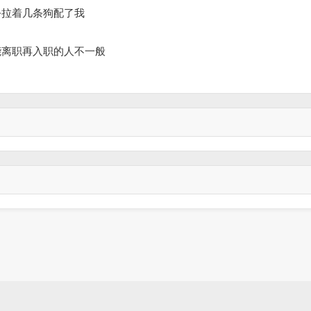
公拉着几条狗配了我
能离职再入职的人不一般

发