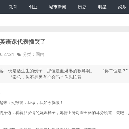
教育
创业
城市新闻
历史
明星
娱乐
把英语课代表插哭了
:27:24
分类：
国内
便是活生生的例子，那但是血淋淋的教导啊。 “你二位是？
。 “秦总，你不是另有个会吗？你先忙着
。
来：别报警，我做，我如今就做！
身边，看着那发情的妩媚样子，她俯上身对着王丽的耳旁说道：去吧，