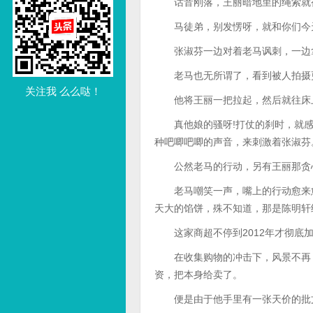
话音刚落，王丽暗地里的绳索就被
马徒弟，别发愣呀，就和你们今天
张淑芬一边对着老马讽刺，一边拿
老马也无所谓了，看到被人拍摄更
关注我 么么哒！
他将王丽一把拉起，然后就往床上
真他娘的骚呀!打仗的刹时，就感
种吧唧吧唧的声音，来刺激着张淑芬
公然老马的行动，另有王丽那贪心
老马嘲笑一声，嘴上的行动愈来愈
天大的馅饼，殊不知道，那是陈明轩
这家商超不停到2012年才彻底加
在收集购物的冲击下，风景不再，
资，把本身给卖了。
便是由于他手里有一张天价的批文