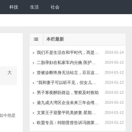
科技
生活
社会
本栏最新
我们不是生活在和平时代，而是生活在一个和平国家
2024-01-14
二胎孕妇在私家车内分娩 医护飞奔救治
2024-01-12
” 大
曾被诊断终身无法站立，豆豆这次站上了舞台
2024-01-12
“我和妻子可以听不见，但女儿必须听见”
2024-01-12
男子寒夜醉卧路边，警察及时救助
2024-01-12
逾九成大湾区企业未来三年会维持或扩大在东盟商业活动
2024-01-12
文莱王子迎娶平民美娇妻 星期日举行盛大婚礼游行
2024-01-12
如今他是
欧盟专员：特朗普曾告诉冯德莱恩 美国不会救援欧洲
2024-01-12