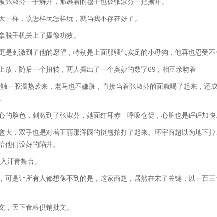
张淑芬一手解开，那裹着的毯子也被张淑芬一把撕开。
一样，该怎样玩怎样玩，就当我不存在好了。
脱手机关上了摄像功效。
是刺激到了他的愿望，特别是上面那骚气实足的小母狗，他再也忍受不
放，随后一个扭转，两人摆出了一个奥妙的数字69，相互亲吻着
触一股温热袭来，老马也不嫌脏，直接当着张淑芬的面就喝了起来，还成
。
的脸色，刺激到了张淑芬，她面红耳赤，呼吸仓促，心脏也是砰砰加快
大，双手也是对着王丽那浑圆的挺翘拍打了起来。环宇商超以为地下掉
给他们设好的陷井。
入汗青舞台。
可是让所有人都想像不到的是，这家商超，居然在末了关键，以一百三
，天下食粮供销批文。