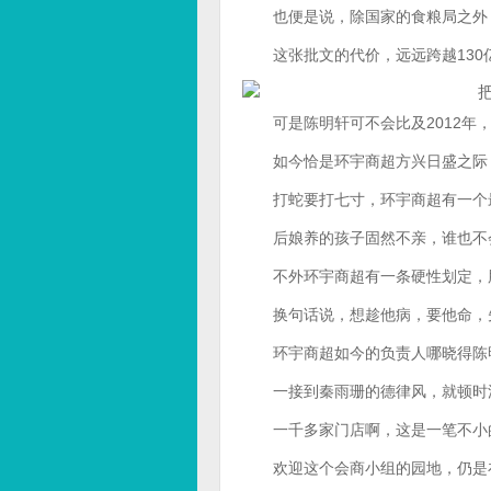
也便是说，除国家的食粮局之外，
这张批文的代价，远远跨越130
可是陈明轩可不会比及2012年，
如今恰是环宇商超方兴日盛之际，
打蛇要打七寸，环宇商超有一个最
后娘养的孩子固然不亲，谁也不
不外环宇商超有一条硬性划定，股
换句话说，想趁他病，要他命，先
环宇商超如今的负责人哪晓得陈明
一接到秦雨珊的德律风，就顿时派
一千多家门店啊，这是一笔不小的
欢迎这个会商小组的园地，仍是在