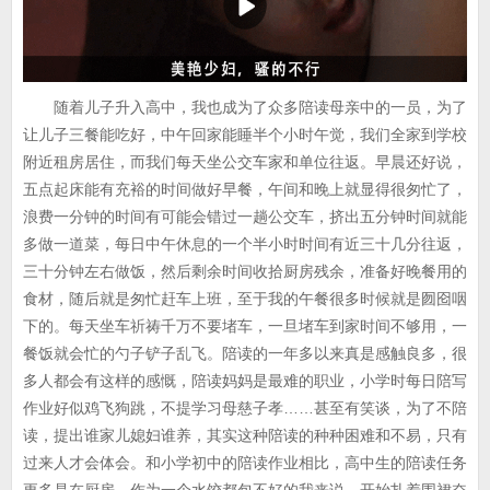
随着儿子升入高中，我也成为了众多陪读母亲中的一员，为了
让儿子三餐能吃好，中午回家能睡半个小时午觉，我们全家到学校
附近租房居住，而我们每天坐公交车家和单位往返。早晨还好说，
五点起床能有充裕的时间做好早餐，午间和晚上就显得很匆忙了，
浪费一分钟的时间有可能会错过一趟公交车，挤出五分钟时间就能
多做一道菜，每日中午休息的一个半小时时间有近三十几分往返，
三十分钟左右做饭，然后剩余时间收拾厨房残余，准备好晚餐用的
食材，随后就是匆忙赶车上班，至于我的午餐很多时候就是囫囵咽
下的。每天坐车祈祷千万不要堵车，一旦堵车到家时间不够用，一
餐饭就会忙的勺子铲子乱飞。陪读的一年多以来真是感触良多，很
多人都会有这样的感慨，陪读妈妈是最难的职业，小学时每日陪写
作业好似鸡飞狗跳，不提学习母慈子孝……甚至有笑谈，为了不陪
读，提出谁家儿媳妇谁养，其实这种陪读的种种困难和不易，只有
过来人才会体会。和小学初中的陪读作业相比，高中生的陪读任务