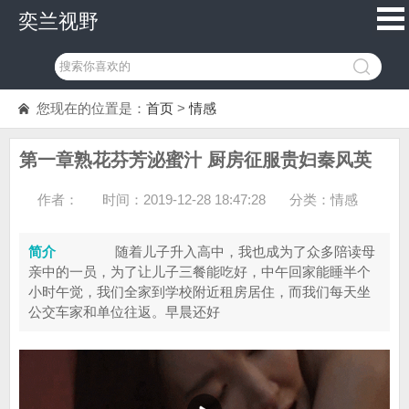
奕兰视野
您现在的位置是：
首页
>
情感
第一章熟花芬芳泌蜜汁 厨房征服贵妇秦风英
作者：
时间：2019-12-28 18:47:28
分类：
情感
简介
随着儿子升入高中，我也成为了众多陪读母
亲中的一员，为了让儿子三餐能吃好，中午回家能睡半个
小时午觉，我们全家到学校附近租房居住，而我们每天坐
公交车家和单位往返。早晨还好