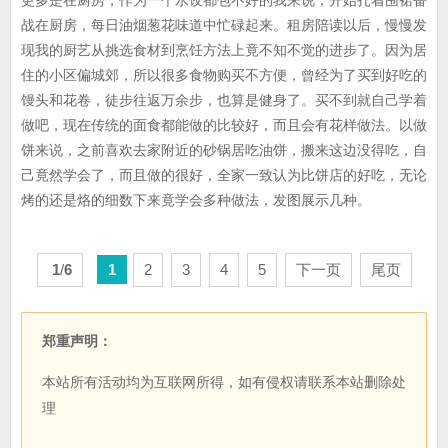
更多是在厨房，作为一个水饺都包不好的我来说，开始扎着围裙奋
战在厨房，每日油烟葱花味道中忙碌起来。租房陪读以后，慢慢发
现我的厨艺从挑选食材到烹饪方法上竟不知不觉的进步了。因为居
住的小区偏城郊，所以很多食物购买不方便，曾经为了买到好吃的
馒头和花卷，徒步往返万余步，也算是健身了。买不到就自己学着
做吧，现在传统的面食都能做的比较好，而且会有花样做法。以做
饼来说，之前喜欢去家附近的砂锅居吃油饼，搬来这边没得吃，自
己竟然学会了，而且做的很好，全家一致认为比饼店的好吃，无论
烤的还是烙的细数下来竟学会多种做法，发图展示几种。
1
/
6
1
2
3
4
5
下一页
尾页
郑重声明：
本站所有活动均为互联网所得，如有侵权请联系本站删除处
理